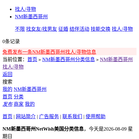
找人/寻物
NM新墨西哥州
不限
找女友/找男友
征婚
结伴活动
技能交换
找人/寻物
0条记录
免费发布一条NM新墨西哥州找人/寻物信息
当前位置：
首页
NM新墨西哥州分类信息
NM新墨西哥州
>
>
找人/寻物
返回
搜索
我的
NM新墨西哥州
首页
分类
发布
商家
我的
首页
|
网站简介
|
广告服务
|
联系我们
|
使用帮助
NM新墨西哥州NetWish美国分类信息
，今天是2026-08-09 星
期日